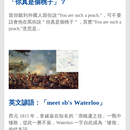
「你真是個桃子」？
當你聽到外國人跟你說“You are such a peach.”，可不要
誤會他在罵你說＂你真是個桃子＂，其實“You are such a
peach.”意思是...
英文諺語：「meet sb's Waterloo」
西元 1815 年，拿破崙在知名的「滑鐵盧之役」一戰中
慘敗，從此一厥不振，Waterloo 一字自此成為「慘敗」
的代名詞...