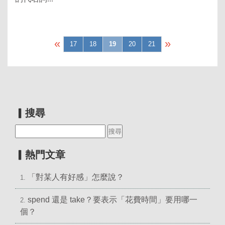
«
»
17
18
19
20
21
▎搜尋
▎熱門文章
「對某人有好感」怎麼說？
1.
spend 還是 take？要表示「花費時間」要用哪一
2.
個？