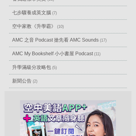
七步驟養成英文腦
(7)
空中家教《升學霸》
(10)
AMC 之音 Podcast 搶先看 AMC Sounds
(17)
AMC My Bookshelf 小小書屋 Podcast
(11)
升學滿級分攻略包
(5)
新聞公告
(2)