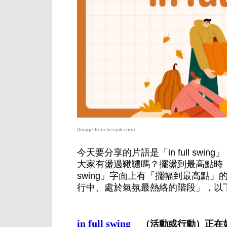
(Image from freepik.com)
今天要分享的片語是「in full swing」
大家有盪過鞦韆嗎？擺盪到最高點時，是
swing」字面上有「擺幅到最高點
行中、處於氣氛最熱絡的階段」，以
in full swing
（活動或行動）正在