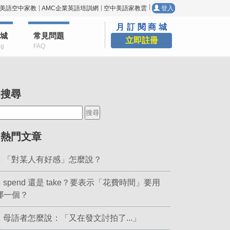
美語空中家教
AMC企業英語培訓網
空中美語家教雲
登入
月訂閱商城
城
常見問題
立即註冊
ng
FAQ
▎搜尋
▎熱門文章
「對某人有好感」怎麼說？
.
spend 還是 take？要表示「花費時間」要用
.
哪一個？
母語者怎麼說：「又在發文討拍了...」
.