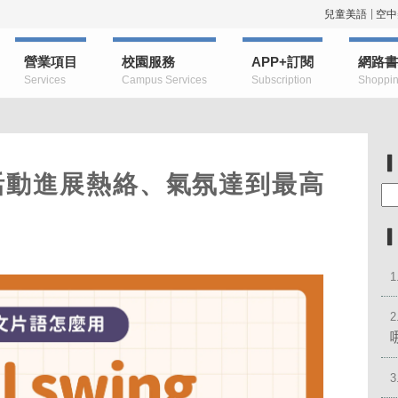
兒童美語
空中
營業項目
校園服務
APP+訂閱
網路書
Services
Campus Services
Subscription
Shoppi
g」形容活動進展熱絡、氣氛達到最高
1
2
3