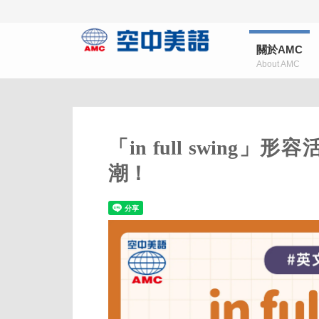
關於AMC
About AMC
「in full swin
潮！