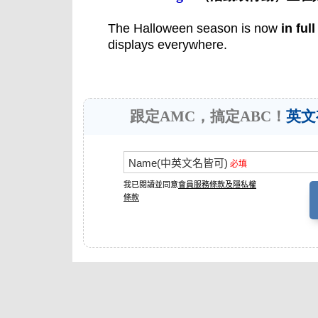
The Halloween season is now
in ful
displays everywhere.
跟定AMC，搞定ABC！
英文