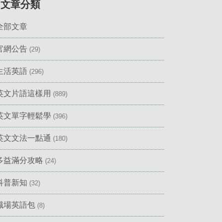
▎文章分類
全部文章
官網公告
(29)
生活英語
(296)
英文片語這樣用
(889)
英文單字輕鬆學
(396)
英文文法一點通
(180)
多益滿分攻略
(24)
科普新知
(32)
職場英語包
(8)