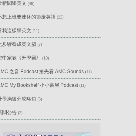
看新聞學英文
(48)
不想上班要連休的節慶英語
(22)
看我這樣學英文
(11)
七步驟養成英文腦
(7)
空中家教《升學霸》
(10)
AMC 之音 Podcast 搶先看 AMC Sounds
(17)
AMC My Bookshelf 小小書屋 Podcast
(11)
升學滿級分攻略包
(5)
新聞公告
(2)