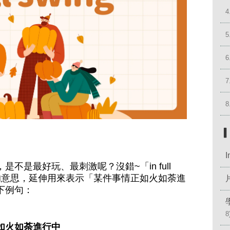
4
5
6
7
8
不是最好玩、最刺激呢？沒錯~「in full
」的意思，延伸用來表示「某件事情正如火如荼進
下例句：
8
如火如荼進行中