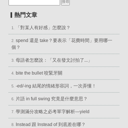
▎熱門文章
「對某人有好感」怎麼說？
1.
spend 還是 take？要表示「花費時間」要用哪一
2.
個？
母語者怎麼說：「又在發文討拍了...」
3.
bite the bullet 咬緊牙關
4.
-ed/-ing 結尾的情緒形容詞，一次弄懂！
5.
片語 in full swing 究竟是什麼意思？
6.
學測滿分攻略之必考單字解析—yield
7.
Instead 跟 Instead of 到底差在哪？
8.