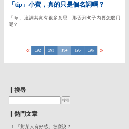
「tip」小費，真的只是個名詞嗎？
「tip 」這詞其實有很多意思，那丟到句子內要怎麼用
呢？
«
»
192
193
194
195
196
▎搜尋
▎熱門文章
「對某人有好感」怎麼說？
1.