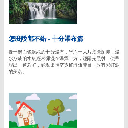
怎麼說都不錯 - 十分瀑布篇
像一襲白色綢緞的十分瀑布，墜入一大片寬廣深潭，瀑
水形成的水氣經常彌漫在瀑潭上方，經陽光照射，便呈
現出一道彩虹，顯現出晴空霓虹璀燦奪目，故有彩虹淵
的美名。