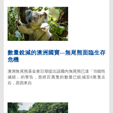
數量銳減的澳洲國寶---無尾熊面臨生存
危機
澳洲無尾熊基金會日期提出該國內無尾熊已達「功能性
滅絕」的警告，曾經百萬隻的數量已銳減至8萬隻左
右，原因來自