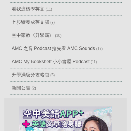
看我這樣學英文
(11)
七步驟養成英文腦
(7)
空中家教《升學霸》
(10)
AMC 之音 Podcast 搶先看 AMC Sounds
(17)
AMC My Bookshelf 小小書屋 Podcast
(11)
升學滿級分攻略包
(5)
新聞公告
(2)