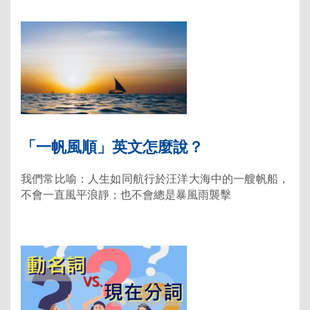
「一帆風順」英文怎麼說？
我們常比喻：人生如同航行於汪洋大海中的一艘帆船，
不會一直風平浪靜；也不會總是暴風雨襲擊