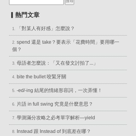
▎熱門文章
「對某人有好感」怎麼說？
1.
spend 還是 take？要表示「花費時間」要用哪一
2.
個？
母語者怎麼說：「又在發文討拍了...」
3.
bite the bullet 咬緊牙關
4.
-ed/-ing 結尾的情緒形容詞，一次弄懂！
5.
片語 in full swing 究竟是什麼意思？
6.
學測滿分攻略之必考單字解析—yield
7.
Instead 跟 Instead of 到底差在哪？
8.