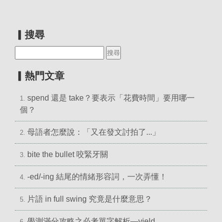
▎搜尋
▎熱門文章
spend 還是 take？要表示「花費時間」要用哪一
1.
個？
母語者怎麼說：「又在發文討拍了...」
2.
bite the bullet 咬緊牙關
3.
-ed/-ing 結尾的情緒形容詞，一次弄懂！
4.
片語 in full swing 究竟是什麼意思？
5.
學測滿分攻略之必考單字解析—yield
6.