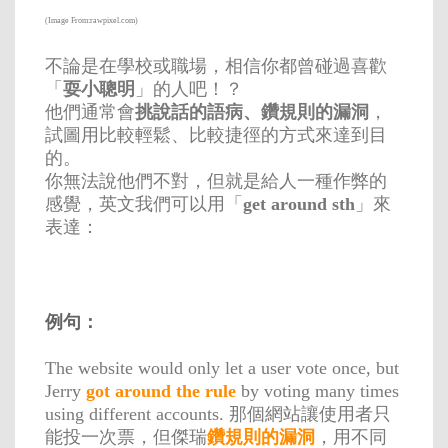
(Image From:rawpixel.com)
不論是在學校或職場，相信你都曾碰過喜歡
「
耍小聰明
」的人吧！？
他們通常會
挑說話的語病、鑽規則的漏洞
，
試圖用比較輕鬆、比較捷徑的方式來達到目
的。
你無法說他們不對，但就是給人一種作弊的
感覺，
英文我們可以用「
get around sth
」來
表達：
例句：
The website would only let a user vote once, but
Jerry
got around the rule
by voting many times
using different accounts. 那個網站讓使用者只
能投一次票，但傑瑞
鑽規則的漏洞
，用不同