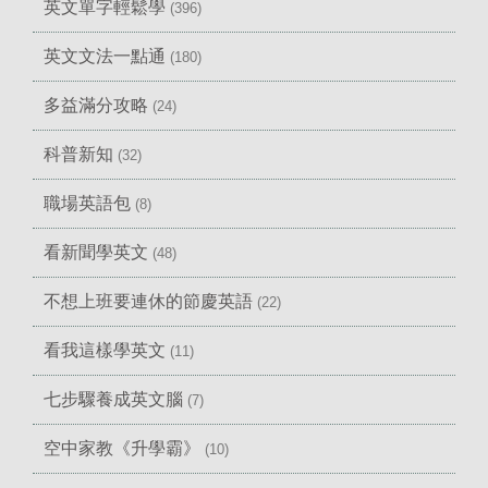
英文單字輕鬆學
(396)
英文文法一點通
(180)
多益滿分攻略
(24)
科普新知
(32)
職場英語包
(8)
看新聞學英文
(48)
不想上班要連休的節慶英語
(22)
看我這樣學英文
(11)
七步驟養成英文腦
(7)
空中家教《升學霸》
(10)