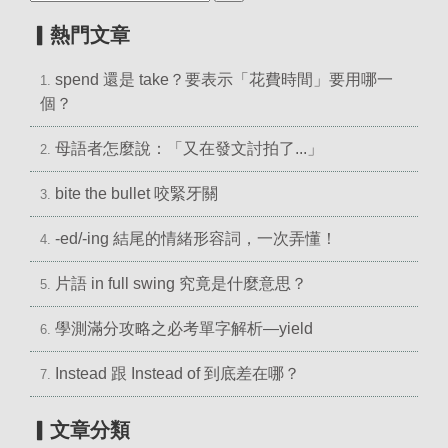
▎熱門文章
spend 還是 take？要表示「花費時間」要用哪一
1.
個？
母語者怎麼說：「又在發文討拍了...」
2.
bite the bullet 咬緊牙關
3.
-ed/-ing 結尾的情緒形容詞，一次弄懂！
4.
片語 in full swing 究竟是什麼意思？
5.
學測滿分攻略之必考單字解析—yield
6.
Instead 跟 Instead of 到底差在哪？
7.
▎文章分類