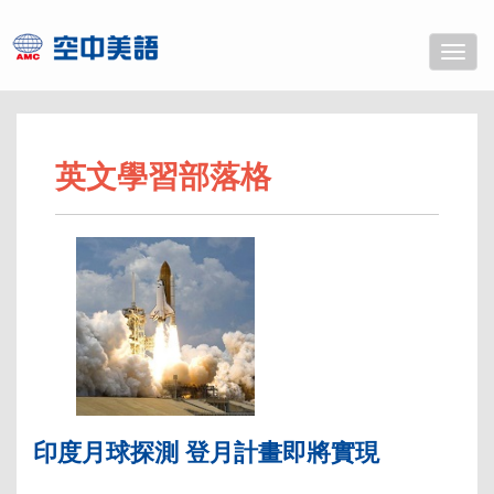
Toggle
naviga
英文學習部落格
印度月球探測 登月計畫即將實現