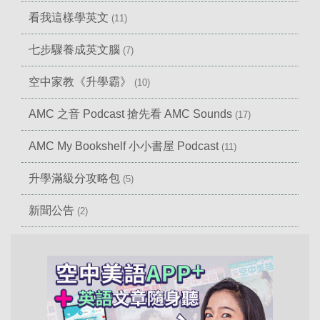
看我這樣學英文
(11)
七步驟養成英文腦
(7)
空中家教《升學霸》
(10)
AMC 之音 Podcast 搶先看 AMC Sounds
(17)
AMC My Bookshelf 小小書屋 Podcast
(11)
升學滿級分攻略包
(5)
新聞公告
(2)