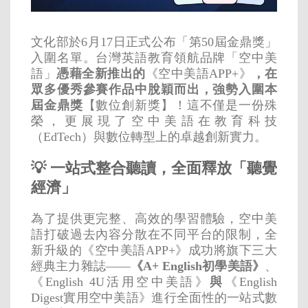
文化部於6月17日正式公布「第50屆金鼎獎」
入圍名單。台灣英語教育領航品牌「空中美
語」
憑藉全新推出的
《空中美語APP+》
，在
眾多優秀參賽作品中脫穎而出，強勢入圍本
屆金鼎獎
【數位創新獎】！這不僅是一份殊
榮，更展現了空中美語在教育科技
（EdTech）與數位轉型上的卓越創新實力。
💡 一站式整合聽讀，全面釋放「聽覺
經濟」
為了提供更完整、高效的學習體驗，空中美
語打破過去內容分散在不同平台的限制，全
新升級的《空中美語APP+》成功將旗下三大
經典主力雜誌——
《A+ English初學美語》
、
《English 4U活用空中美語》
與
《English
Digest實用空中美語》進行全面性的一站式數