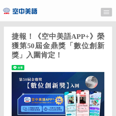
Toggle
naviga
捷報！《空中美語APP+》榮
獲第50屆金鼎獎「數位創新
獎」入圍肯定！