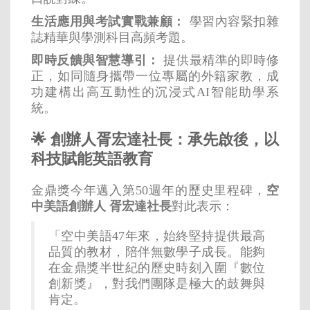
生活應用與考試實戰兼顧：
學習內容緊扣雜
誌精華與學測科目高頻考題。
即時反饋與智慧導引：
提供最精準的即時修
正，如同隨身攜帶一位專屬的外籍家教，成
功建構出高互動性的沉浸式AI智能助學系
統。
🌟 創辦人胥宏達社長：承先啟後，以
科技賦能英語教育
金鼎獎今年邁入第50週年的歷史里程碑，
空
中美語創辦人 胥宏達社長
對此表示：
「空中美語47年來，始終堅持提供最高
品質的教材，陪伴無數學子成長。能夠
在金鼎獎半世紀的歷史時刻入圍『數位
創新獎』，對我們團隊是極大的鼓舞與
肯定。