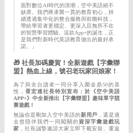
面對數位AI時代的浪潮，空中美語絕不
缺席。我們將承襲一貫的教育初心，持
續透過集中化的整合服務與前瞻科技，
帶給學習者更穩定、更深入且無所不在
的智慧學習體驗。這款App+的誕生，正
是我們對新時代英語教育做出的最好承
諾。」
🎁 社長加碼慶賀！全新遊戲【字彙聯
盟】熱血上線，號召老玩家回娘家！
為了與全台讀者一同分享入圍金鼎50的喜
悅，
胥宏達社長特別宣布：於《空中美語
APP+》中全新推出【字彙聯盟】趣味單字競
賽遊戲！
無論你是剛加入空中美語的
新用戶
，還是過
去曾陪伴我們一同闖關的
資深字彙遊戲玩
家
，社長誠摯邀請大家立即下載安裝、重返