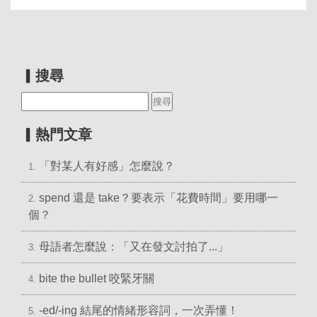
▎搜尋
▎熱門文章
「對某人有好感」怎麼說？
1.
spend 還是 take？要表示「花費時間」要用哪一
2.
個？
母語者怎麼說：「又在發文討拍了...」
3.
bite the bullet 咬緊牙關
4.
-ed/-ing 結尾的情緒形容詞，一次弄懂！
5.