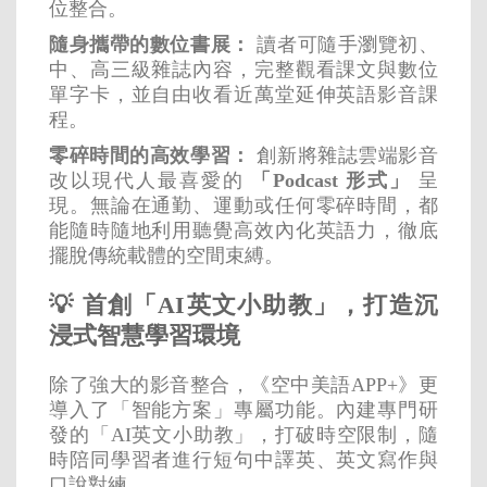
位整合。
隨身攜帶的數位書展：
讀者可隨手瀏覽初、
中、高三級雜誌內容，完整觀看課文與數位
單字卡，並自由收看近萬堂延伸英語影音課
程。
零碎時間的高效學習：
創新將雜誌雲端影音
改以現代人最喜愛的
「Podcast 形式」
呈
現。無論在通勤、運動或任何零碎時間，都
能隨時隨地利用聽覺高效內化英語力，徹底
擺脫傳統載體的空間束縛。
💡 首創「AI英文小助教」，打造沉
浸式智慧學習環境
除了強大的影音整合，《空中美語APP+》更
導入了「智能方案」專屬功能。內建專門研
發的「AI英文小助教」，打破時空限制，隨
時陪同學習者進行短句中譯英、英文寫作與
口說對練。