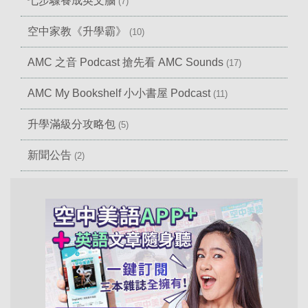
七步驟養成英文腦
(7)
空中家教《升學霸》
(10)
AMC 之音 Podcast 搶先看 AMC Sounds
(17)
AMC My Bookshelf 小小書屋 Podcast
(11)
升學滿級分攻略包
(5)
新聞公告
(2)