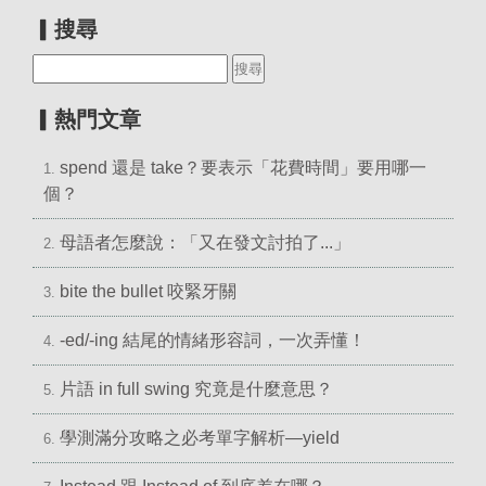
▎搜尋
▎熱門文章
spend 還是 take？要表示「花費時間」要用哪一
1.
個？
母語者怎麼說：「又在發文討拍了...」
2.
bite the bullet 咬緊牙關
3.
-ed/-ing 結尾的情緒形容詞，一次弄懂！
4.
片語 in full swing 究竟是什麼意思？
5.
學測滿分攻略之必考單字解析—yield
6.