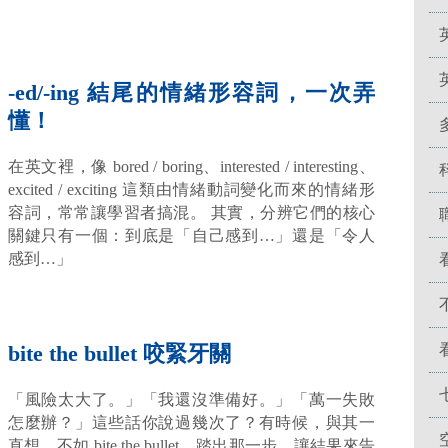
-ed/-ing 結尾的情緒形容詞，一次弄
懂！
在英文裡，像 bored / boring、interested / interesting、
excited / exciting 這類由情緒動詞變化而來的情緒形
容詞，常常讓學習者搞混。 其實，分辨它們的核心
關鍵只有一個：到底是「自己感到…」還是「令人
感到…」
bite the bullet 咬緊牙關
「風險太大了。」「我還沒準備好。」「萬一失敗
怎麼辦？」這些話你說過幾次了？有時候，與其一
直想，不如 bite the bullet，踏出那一步，讓結果來告