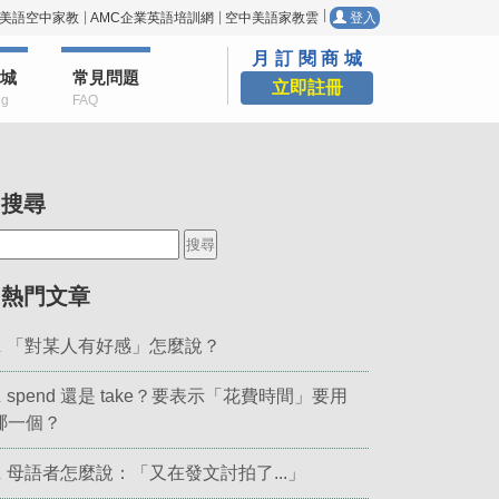
美語空中家教
AMC企業英語培訓網
空中美語家教雲
登入
月訂閱商城
城
常見問題
立即註冊
ng
FAQ
▎搜尋
▎熱門文章
「對某人有好感」怎麼說？
.
spend 還是 take？要表示「花費時間」要用
.
哪一個？
母語者怎麼說：「又在發文討拍了...」
.