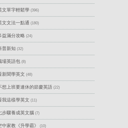
英文單字輕鬆學
(396)
英文文法一點通
(180)
多益滿分攻略
(24)
科普新知
(32)
職場英語包
(8)
看新聞學英文
(48)
不想上班要連休的節慶英語
(22)
看我這樣學英文
(11)
七步驟養成英文腦
(7)
空中家教《升學霸》
(10)