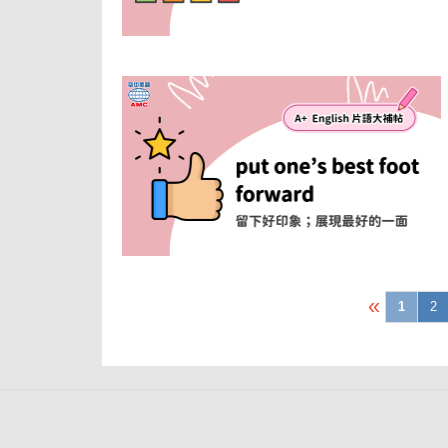
«
1
2