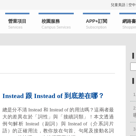
兒童美語
空中
營業項目
校園服務
APP+訂閱
網路書
Services
Campus Services
Subscription
Shoppi
Instead 跟 Instead of 到底差在哪？
1
2
總是分不清 Instead 和 Instead of 的用法嗎？這兩者最
大的差異在於「詞性」與「接續詞類」！本文透過
例句解析 Instead（副詞）與 Instead of（介系詞片
3
語）的正確用法，教你放在句首、句尾及接動名詞