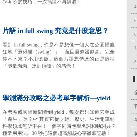
(V-ing) 的技巧，一次搞懂不再搞混！
4
5
片語 in full swing 究竟是什麼意思？
6
看到 in full swing，你是不是想像一個人在公園裡瘋
7
狂地「盪鞦韆（swing）」，而且還越盪越高、完全
停不下來？不用懷疑，這個片語想傳達的正是這種
8
「能量滿滿、達到頂峰」的感覺！
學測滿分攻略之必考單字解析—yield
在考卷或國際新聞看到 yield，每次都只知道它翻成
「產生」嗎？👀 其實它從財經、歷史、生活開車到
科學領域無所不在！一個字同時包辦名詞和動詞共 7
種常用用法。30 秒把這個超高頻核心字徹底記熟！