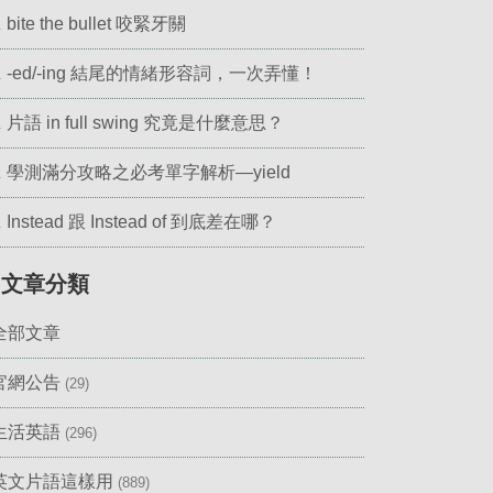
bite the bullet 咬緊牙關
.
-ed/-ing 結尾的情緒形容詞，一次弄懂！
.
片語 in full swing 究竟是什麼意思？
.
學測滿分攻略之必考單字解析—yield
.
Instead 跟 Instead of 到底差在哪？
.
▎文章分類
全部文章
官網公告
(29)
生活英語
(296)
英文片語這樣用
(889)