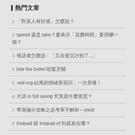
▎熱門文章
「對某人有好感」怎麼說？
1.
spend 還是 take？要表示「花費時間」要用哪一
2.
個？
母語者怎麼說：「又在發文討拍了...」
3.
bite the bullet 咬緊牙關
4.
-ed/-ing 結尾的情緒形容詞，一次弄懂！
5.
片語 in full swing 究竟是什麼意思？
6.
學測滿分攻略之必考單字解析—yield
7.
Instead 跟 Instead of 到底差在哪？
8.