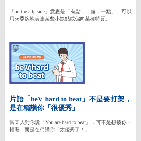
「on the adj. side」意思是「有點…；偏…一點」，可以
用來委婉地表達某些小缺點或偏向某種特質。
片語「beV hard to beat」不是要打架，
是在稱讚你「很優秀」
當某人對你說「You are hard to beat」，可不是想揍你一
頓喔！而是在稱讚你「太優秀了！」