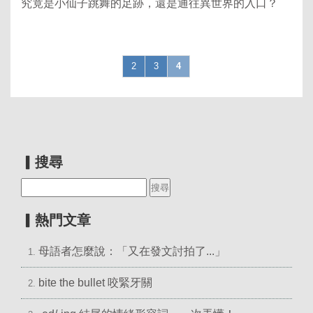
究竟是小仙子跳舞的足跡，還是通往異世界的入口？
2
3
4
▎搜尋
▎熱門文章
母語者怎麼說：「又在發文討拍了...」
1.
bite the bullet 咬緊牙關
2.