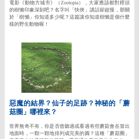
電影《動物方城市》（Zootopia），大家應該都對裡頭
的樹懶印象深刻吧？名字叫「快俠」講話卻超慢，那關
於「樹懶」你知道多少呢？這篇讓你知道樹懶是個什麼
樣的野生動物喔！
惡魔的結界？仙子的足跡？神秘的「蘑
菇圈」哪裡來？
世界無奇不有，你是否曾聽過或看過有些蘑菇會在冒出
地面時，一顆一顆地排列成完美的圓？這種「蘑菇圈」