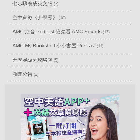
七步驟養成英文腦
(7)
空中家教《升學霸》
(10)
AMC 之音 Podcast 搶先看 AMC Sounds
(17)
AMC My Bookshelf 小小書屋 Podcast
(11)
升學滿級分攻略包
(5)
新聞公告
(2)