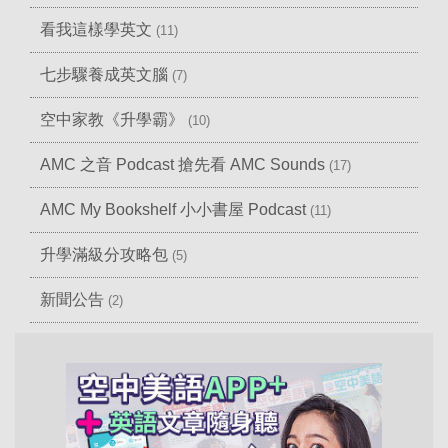
看我這樣學英文
(11)
七步驟養成英文腦
(7)
空中家教《升學霸》
(10)
AMC 之音 Podcast 搶先看 AMC Sounds
(17)
AMC My Bookshelf 小小書屋 Podcast
(11)
升學滿級分攻略包
(5)
新聞公告
(2)