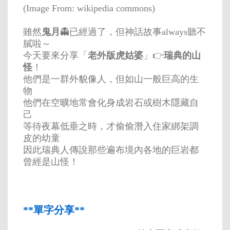
(Image From: wikipedia commons)
雖然
鬼月
👻已經過了，但神話故事always聽不
膩啦～
今天要來分享「
老外版虎姑婆
」👉
瑞典的山
怪
！
他們是一群外貌像人，但如山一般巨高的生
物
他們在空曠地常會化身成岩石或樹木隱藏自
己
等待夜幕低垂之時，才偷偷潛入住家綁架調
皮的幼童
因此瑞典人傳說那些遍布境內各地的巨岩都
曾經是山怪！
**單字分享**