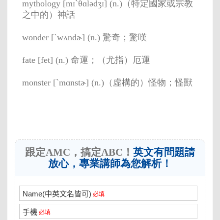
mythology [mɪˋθɑlədʒɪ] (n.)（特定國家或宗教
之中的）神話
wonder [ˋwʌndɚ] (n.) 驚奇；驚嘆
fate [fet] (n.) 命運；（尤指）厄運
monster [ˋmɑnstɚ] (n.)（虛構的）怪物；怪獸
跟定AMC，搞定ABC！
英文有問題請
放心，專業講師為您解析！