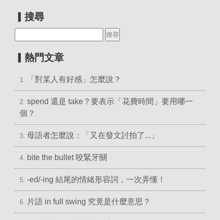
▎搜尋
▎熱門文章
「對某人有好感」怎麼說？
1.
spend 還是 take？要表示「花費時間」要用哪一
2.
個？
母語者怎麼說：「又在發文討拍了...」
3.
bite the bullet 咬緊牙關
4.
-ed/-ing 結尾的情緒形容詞，一次弄懂！
5.
片語 in full swing 究竟是什麼意思？
6.