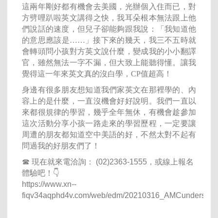
這兩年剛好都有機會去美國，光辦個入住而已，對
方劈哩趴啦英文講得之快，我耳朵根本無法跟上他
們說話的速度，但兒子卻能夠跟我說：「我知道他
的意思應該是……」接下來的幾天，我三不五時就
會轉頭問小孩對方英文說什麼，變成我的小小翻譯
官，雖然無法一字不漏，但大致上能聽得懂。讓我
覺得這一年來英文真的沒白學，CP值超高！
身邊有很多朋友想知道我們家英文在那裡學的、內
容上的是什麼，一直沒機會好好說明。我們一直以
來都很規律的學習，幾乎全年無休，有機會趁參加
這次活動分享小孩一路走來的學習歷程，一定要讓
周遭的朋友都知道空中美語的好，不然太對不起有
問過我的好朋友們了！
☎ 現在就來電洽詢： (02)2363-1555，或線上報名
體驗吧！👇
https://www.xn--
fiqv34aqphd4v.com/web/edm/20210316_AMCundersta