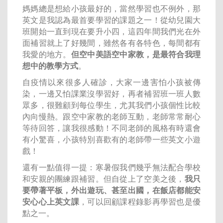
媽媽總是想給小孩最好的，當然學習也不例外，那
英文是我認為最首要學習的課題之一！從幼兒園大
班開始一直到現在要升小四，這四年間我們光在外
面補習就上了好幾間，雖然各有各特色，每間都有
我愛的地方。
但空中美語空中家教，是最符合我理
想中的教學方式
。
自疫情以來很多人確診，大家一邊害怕小孩被傳
染，一邊又怕課業沒學習好，再者補習班一班人數
眾多，很難顧到每位學生，尤其我們小孩個性比較
內向慢熱。跟空中家教的老師互動，老師常常耐心
等待回答，讓我很感動！不同老師的風格有時還會
有小驚喜，小孩特別喜歡有的老師帶一些英文小遊
戲！
還有一點值得一提：寒暑假我們幾乎無法配合學校
和安親的團練跟補習。但自從上了空美之後，
我只
要帶著平板，外出遊玩、甚至出國，在飯店都能安
安心心上英文課
，可以回顧課程錄影再學習也是優
點之一。