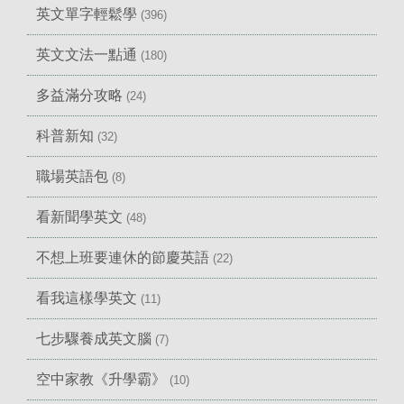
英文單字輕鬆學
(396)
英文文法一點通
(180)
多益滿分攻略
(24)
科普新知
(32)
職場英語包
(8)
看新聞學英文
(48)
不想上班要連休的節慶英語
(22)
看我這樣學英文
(11)
七步驟養成英文腦
(7)
空中家教《升學霸》
(10)