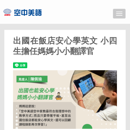
Toggle
naviga
出國在飯店安心學英文 小四
生擔任媽媽小小翻譯官