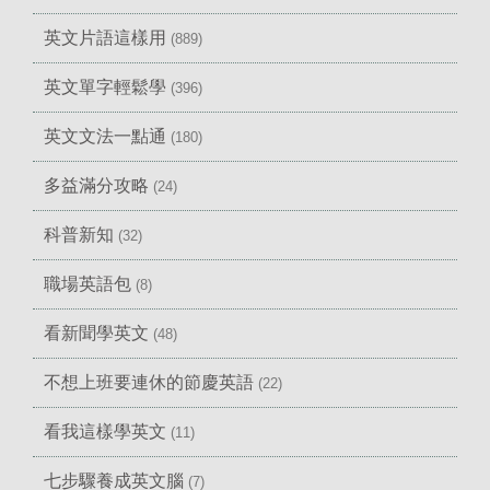
英文片語這樣用
(889)
英文單字輕鬆學
(396)
英文文法一點通
(180)
多益滿分攻略
(24)
科普新知
(32)
職場英語包
(8)
看新聞學英文
(48)
不想上班要連休的節慶英語
(22)
看我這樣學英文
(11)
七步驟養成英文腦
(7)