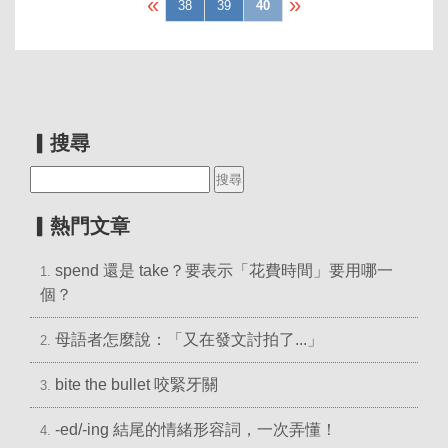
«
»
38
39
40
▎搜尋
▎熱門文章
spend 還是 take？要表示「花費時間」要用哪一
1.
個？
母語者怎麼說：「又在發文討拍了...」
2.
bite the bullet 咬緊牙關
3.
-ed/-ing 結尾的情緒形容詞，一次弄懂！
4.