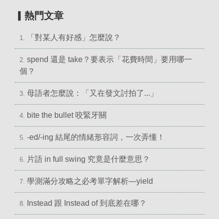
▎熱門文章
「對某人有好感」怎麼說？
1.
spend 還是 take？要表示「花費時間」要用哪一
2.
個？
母語者怎麼說：「又在發文討拍了...」
3.
bite the bullet 咬緊牙關
4.
-ed/-ing 結尾的情緒形容詞，一次弄懂！
5.
片語 in full swing 究竟是什麼意思？
6.
學測滿分攻略之必考單字解析—yield
7.
Instead 跟 Instead of 到底差在哪？
8.