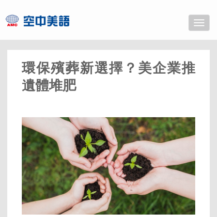
Toggle
naviga
環保殯葬新選擇？美企業推
遺體堆肥