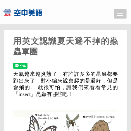
Toggle
naviga
用英文認識夏天避不掉的蟲
蟲軍團
天氣越來越炎熱了，有許許多多的昆蟲都要
跑出來了，對小編來說會爬的是還好，但是
會飛的… 就很可怕，讓我們來看看常見的
「insect」昆蟲有哪些吧！