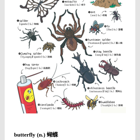
butterfly (n.) 蝴蝶