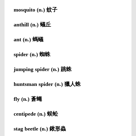
mosquito (n.) 蚊子
anthill (n.) 蟻丘
ant (n.) 螞蟻
spider (n.) 蜘蛛
jumping spider (n.) 跳蛛
huntsman spider (n.) 獵人蛛
fly (n.) 蒼蠅
centipede (n.) 蜈蚣
stag beetle (n.) 鍬形蟲