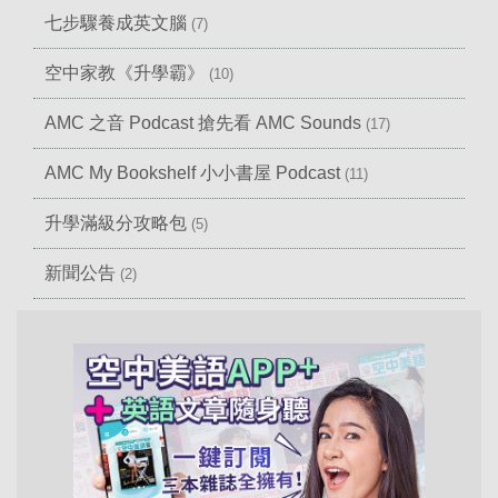
七步驟養成英文腦
(7)
空中家教《升學霸》
(10)
AMC 之音 Podcast 搶先看 AMC Sounds
(17)
AMC My Bookshelf 小小書屋 Podcast
(11)
升學滿級分攻略包
(5)
新聞公告
(2)