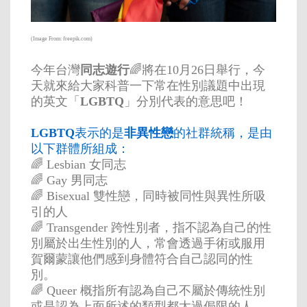
(Image From: freepik.com)
今年台灣
同志遊行
🌈將在10月26日舉行，今
天就來給大家科普一下常在性別議題中出現
的英文「
LGBTQ
」分別代表的意思吧！
LGBTQ
表示的是
非異性戀
的社群統稱，是由
以下群體所組成：
🌈 Lesbian 女同志
🌈 Gay 男同志
🌈 Bisexual 雙性戀，同時被同性與異性所吸
引的人
🌈 Transgender 跨性別者，指不認為自己的性
別屬於出生性別的人，常會透過手術或服用
賀爾蒙讓他們感到身體符合自己認同的性
別。
🌈 Queer 概指所有認為自己不屬於傳統性別
或是認為上面所述的類型都太過侷限的人。