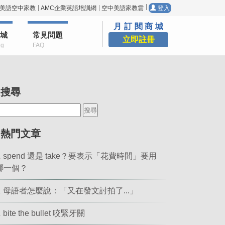
美語空中家教
AMC企業英語培訓網
空中美語家教雲
登入
月訂閱商城
城
常見問題
立即註冊
ng
FAQ
▎搜尋
▎熱門文章
spend 還是 take？要表示「花費時間」要用
.
哪一個？
母語者怎麼說：「又在發文討拍了...」
.
bite the bullet 咬緊牙關
.