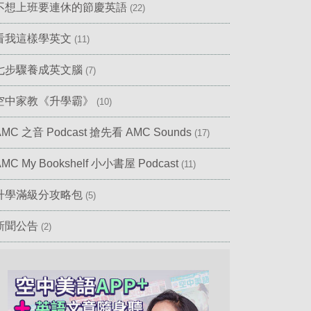
不想上班要連休的節慶英語
(22)
看我這樣學英文
(11)
七步驟養成英文腦
(7)
空中家教《升學霸》
(10)
AMC 之音 Podcast 搶先看 AMC Sounds
(17)
AMC My Bookshelf 小小書屋 Podcast
(11)
升學滿級分攻略包
(5)
新聞公告
(2)