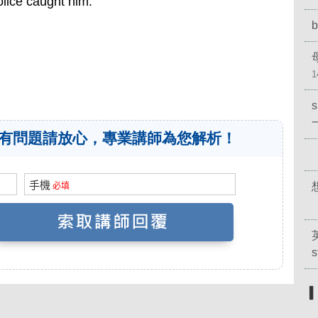
olice caught him.
b
1
有問題請放心，專業講師為您解析！
s