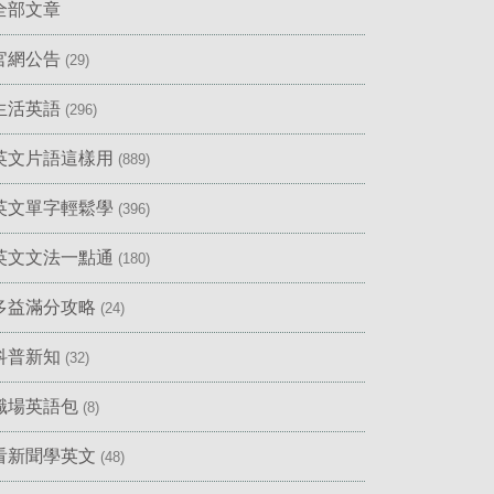
全部文章
官網公告
(29)
生活英語
(296)
英文片語這樣用
(889)
英文單字輕鬆學
(396)
英文文法一點通
(180)
多益滿分攻略
(24)
科普新知
(32)
職場英語包
(8)
看新聞學英文
(48)