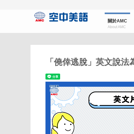
關於AMC
About AMC
「僥倖逃脫」英文說法為「g