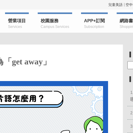
兒童美語
空中
營業項目
校園服務
APP+訂閱
網路書
Services
Campus Services
Subscription
Shoppi
et away」
1
2
3