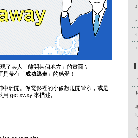
4
5
6
7
浮現了某人「離開某個地方」的畫面？
而是帶有「
成功逃走
」的感覺！
捕中離開。像電影裡的小偷想甩開警察，或是
get away 來描述。
8
7