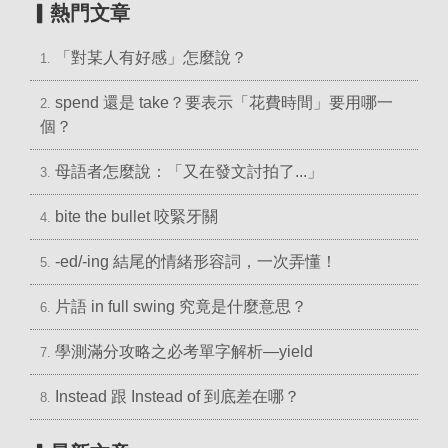
▎熱門文章
「對某人有好感」怎麼說？
1.
spend 還是 take？要表示「花費時間」要用哪一
2.
個？
母語者怎麼說：「又在發文討拍了...」
3.
bite the bullet 咬緊牙關
4.
-ed/-ing 結尾的情緒形容詞，一次弄懂！
5.
片語 in full swing 究竟是什麼意思？
6.
學測滿分攻略之必考單字解析—yield
7.
Instead 跟 Instead of 到底差在哪？
8.