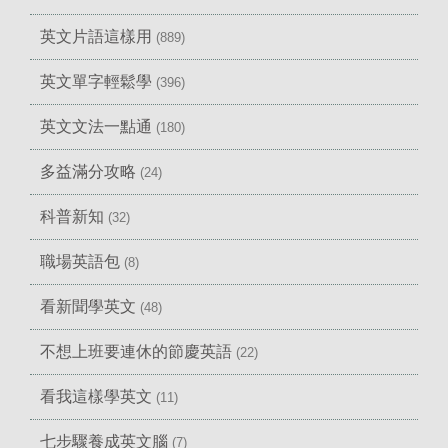
英文片語這樣用
(889)
英文單字輕鬆學
(396)
英文文法一點通
(180)
多益滿分攻略
(24)
科普新知
(32)
職場英語包
(8)
看新聞學英文
(48)
不想上班要連休的節慶英語
(22)
看我這樣學英文
(11)
七步驟養成英文腦
(7)