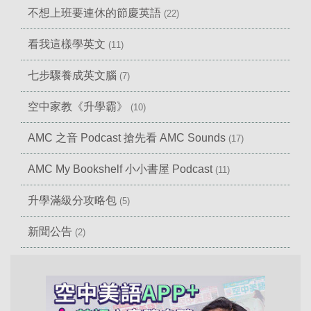
不想上班要連休的節慶英語
(22)
看我這樣學英文
(11)
七步驟養成英文腦
(7)
空中家教《升學霸》
(10)
AMC 之音 Podcast 搶先看 AMC Sounds
(17)
AMC My Bookshelf 小小書屋 Podcast
(11)
升學滿級分攻略包
(5)
新聞公告
(2)