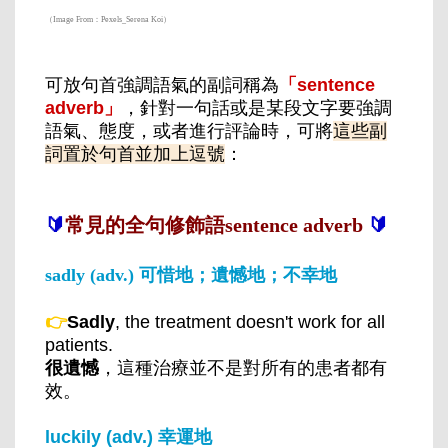
（Image From：Pexels_Serena Koi）
可放句首強調語氣的副詞稱為
「sentence
adverb」
，針對一句話或是某段文字要強調
語氣、態度，或者進行評論時，可將
這些副
詞置於句首並加上逗號
：
🔰
常見的全句修飾語sentence adverb
🔰
sadly (adv.) 可惜地；遺憾地；不幸地
👉
Sadly
, the treatment doesn't work for all
patients.
很遺憾
，這種治療並不是對所有的患者都有
效。
luckily (adv.) 幸運地