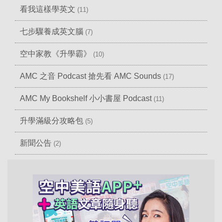
看我這樣學英文
(11)
七步驟養成英文腦
(7)
空中家教《升學霸》
(10)
AMC 之音 Podcast 搶先看 AMC Sounds
(17)
AMC My Bookshelf 小小書屋 Podcast
(11)
升學滿級分攻略包
(5)
新聞公告
(2)