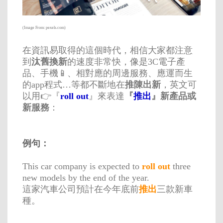
(Image From: pexels.com)
在資訊易取得的這個時代，相信大家都注意
到
汰舊換新
的速度非常快，像是3C電子產
品、手機📱、相對應的周邊服務、應運而生
的app程式…等都不斷地在
推陳出新
，英文可
以用👉『
roll out
』來表達
『
推出
』新產品或
新服務
：
例句：
This car company is expected to
roll out
three
new models by the end of the year.
這家汽車公司預計在今年底前
推出
三款新車
種。