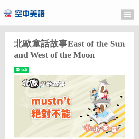
Toggle
naviga
北歐童話故事East of the Sun
and West of the Moon