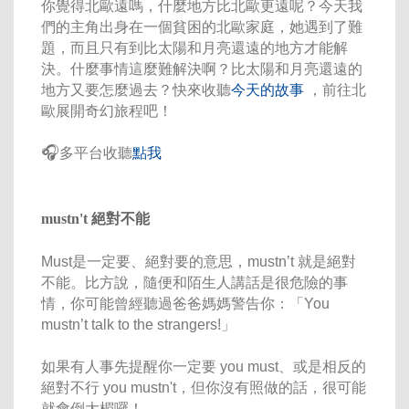
你覺得北歐遠嗎，什麼地方比北歐更遠呢？今天我
們的主角出身在一個貧困的北歐家庭，她遇到了難
題，而且只有到比太陽和月亮還遠的地方才能解
決。什麼事情這麼難解決啊？比太陽和月亮還遠的
地方又要怎麼過去？快來收聽
今天的故事
，前往北
歐展開奇幻旅程吧！
🎧
多平台收聽
點我
mustn't 絕對不能
Must是一定要、絕對要的意思，mustn’t 就是絕對
不能。比方說，隨便和陌生人講話是很危險的事
情，你可能曾經聽過爸爸媽媽警告你：「You
mustn’t talk to the strangers!」
如果有人事先提醒你一定要 you must、或是相反的
絕對不行 you mustn't，但你沒有照做的話，很可能
就會倒大楣囉！