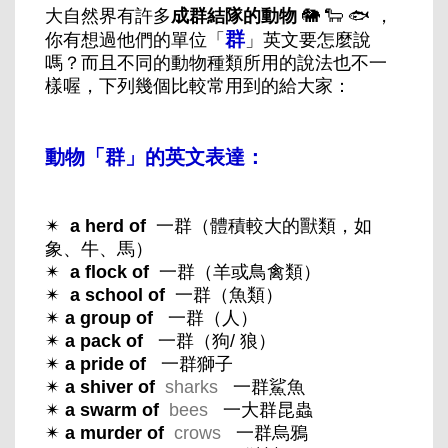
大自然界有許多
成群結隊的動物
🐘
🐑 🐟
，
群
你有想過他們的單位「
」英文要怎麼說
嗎？而且不同的動物種類所用的說法也不一
樣喔，下列幾個比較常用到的給大家：
動物「群」的英文表達：
✴
a herd of
一群（體積較大的獸類，如
象、牛、馬）
✴
a flock of
一群（羊或鳥禽類）
✴
a school of
一群（魚類）
✴
a group of
一群（人）
✴
a pack of
一群（狗/ 狼）
✴
a pride of
一群獅子
✴
a shiver of
sharks
一群鯊魚
✴
a swarm of
bees
一大群昆蟲
✴
a murder of
crows
一群烏鴉