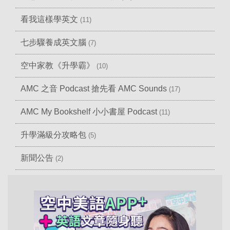
看我這樣學英文
(11)
七步驟養成英文腦
(7)
空中家教《升學霸》
(10)
AMC 之音 Podcast 搶先看 AMC Sounds
(17)
AMC My Bookshelf 小小書屋 Podcast
(11)
升學滿級分攻略包
(5)
新聞公告
(2)