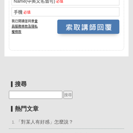
▎搜尋
▎熱門文章
「對某人有好感」怎麼說？
1.