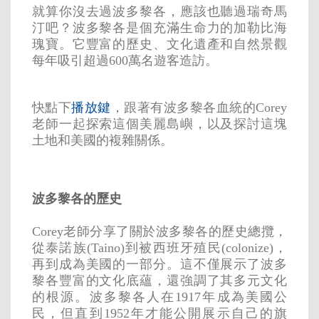
就算你沒去過波多黎各，應該也聽過瑞奇馬
汀吧？波多黎各是個充滿生命力的加勒比海
瑰寶。它豐富的歷史、文化遺產和自然景觀
每年吸引超過600萬名遊客造訪。
快點下
播放鍵
，跟著有波多黎各血統的Corey
老師一起探索這個美麗島嶼，以及探討這塊
土地和美國的複雜關係。
波多黎各的歷史
Corey老師分享了關於波多黎各的歷史總攬，
從泰諾族(Taino)到被西班牙殖民(colonize)，
再到成為美國的一部分。這不僅展示了波多
黎各豐富的文化底蘊，還強調了其多元文化
的根源。波多黎各人在1917年成為美國公
民，但直到1952年才能公開展示自己的旗