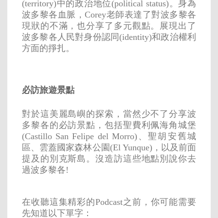
(territory)中的政治地位(political status)。身為
波多黎各血脈，Corey老師表達了對波多黎各
現狀的不滿，也分享了多元觀點。展現出了
波多黎各人民對身份認同(identity)和政治權利
方面的掙扎。
必訪旅遊景點
對於這美麗島嶼的探索，當然少不了分享波
多黎各的必訪景點，包括聖費利佩海角城堡
(Castillo San Felipe del Morro)、聖胡安舊城
區、雲蓋國家森林公園(El Yunque)，以及前面
提及的別克斯島。沒造訪這些地點別說你去
過波多黎各!
在收聽這集精彩的Podcast之前，你可能需要
先知道以下單字：